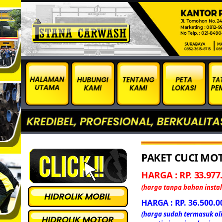
Paket Cuci Motor 3 Hidrolik
PAKET CUCI MOT
HARGA : RP. 33.977.
(harga tanpa bahan instal
HARGA : RP. 36.500.0
(harga sudah termasuk oli