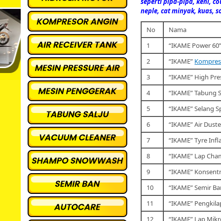
seperti pipa-pipa, keni, co
neple, cat minyak, kuas, so
No
Nama
1
“IKAME Power 60” 
2
“IKAME”
Kompres
3
“IKAME” High Pre
4
“IKAME” Tabung 
5
“IKAME” Selang Sp
6
“IKAME” Air Duste
7
“IKAME” Tyre Infl
8
“IKAME” Lap Cha
9
“IKAME” Konsentr
10
“IKAME” Semir Ba
11
“IKAME” Pengkilap
12
“IKAME” Lap Mikr