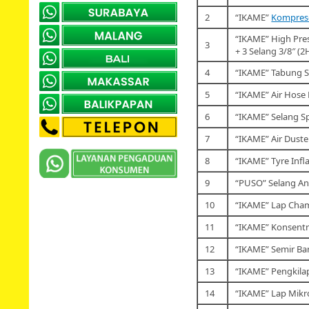
2
“IKAME”
Kompres
“IKAME” High Pre
3
+ 3 Selang 3/8″ (2
4
“IKAME” Tabung S
5
“IKAME” Air Hose 
6
“IKAME” Selang Sp
7
“IKAME” Air Duste
8
“IKAME” Tyre Infl
9
“PUSO” Selang An
10
“IKAME” Lap Cha
11
“IKAME” Konsentr
12
“IKAME” Semir Ba
13
“IKAME” Pengkilap
14
“IKAME” Lap Mikr