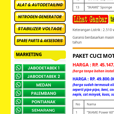
13
“IKAME” Sponge
Keterangan Listrik : 2.510 
Garansi berdasarkan masin
tahun
MARKETING
PAKET CUCI MOT
HARGA : RP. 45.147.
(harga tanpa bahan instal
HARGA : RP. 49.800.0
(harga sudah termasuk oli
seperti pipa-pipa, keni, co
neple, cat minyak, kuas, so
No
Nama
1
“IKAME Power 60” 