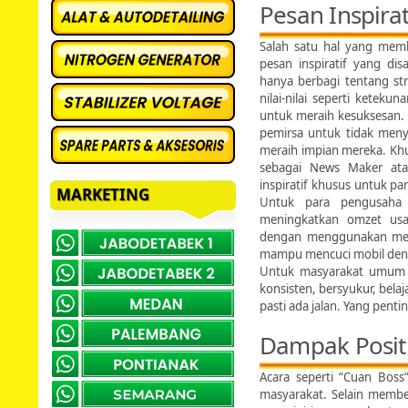
Pesan Inspirat
Salah satu hal yang memb
pesan inspiratif yang di
hanya berbagi tentang str
nilai-nilai seperti ketek
untuk meraih kesuksesan. 
pemirsa untuk tidak meny
meraih impian mereka. Kh
sebagai News Maker ata
inspiratif khusus untuk p
MARKETING
Untuk para pengusah
meningkatkan omzet usa
dengan menggunakan m
mampu mencuci mobil denga
Untuk masyarakat umum be
konsisten, bersyukur, belaj
pasti ada jalan. Yang pent
Dampak Positi
Acara seperti “Cuan Boss”
masyarakat. Selain member