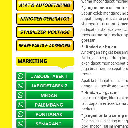
warna motor dapat menjad
* Jangan mencuci motor
Sabun colek mengandung z
dapat menggores cat di p
shampo khusus untuk men
didapat di istanacarwash.c
mencuci motor gunakan spo
goresan.
* Hindari air hujan
Air dengan tingkat keasama
Air hujan mengandung ting
MARKETING
akan dapat mempercepat p
juga bisa mempercepat pro
mesin.
Apabila terlanjut kena air 
dengan air bersih agar war
* Hindari air garam
Selain air hujan, kita juga 
laut dapat merusak warna 
berkarat.
* Jangan terlalu sering
Selama ini kita sering me
bodi motor. Hal ini meman