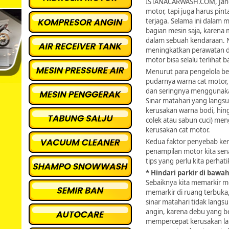
ISTANACARWASH.COM, Jang
motor, tapi juga harus pin
terjaga. Selama ini dalam 
bagian mesin saja, karena
dalam sebuah kendaraan. N
meningkatkan perawatan de
motor bisa selalu terlihat b
Menurut para pengelola be
pudarnya warna cat motor,
dan seringnya menggunaka
Sinar matahari yang lang
kerusakan warna bodi, hing
colek atau sabun cuci) m
kerusakan cat motor.
Kedua faktor penyebab keru
penampilan motor kita senan
tips yang perlu kita perha
* Hindari parkir di bawa
Sebaiknya kita memarkir mo
memarkir di ruang terbuka
sinar matahari tidak langs
angin, karena debu yang b
mempercepat kerusakan lap