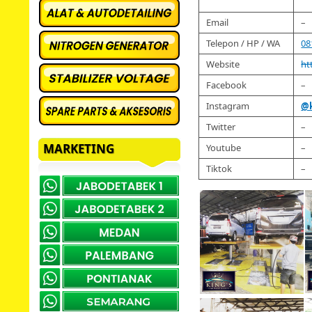
Email
–
Telepon / HP / WA
08
Website
ht
Facebook
–
Instagram
@k
Twitter
–
MARKETING
Youtube
–
Tiktok
–