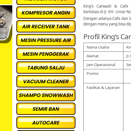
King’s Carwash & Cafe
berlokasi di Jl. KH. Umar No
Dengan adanya Cafe dan la
dengan menu yang bisa dip
Profil King’s C
Nama Usaha
Ki
Alamat
Jl
Jam Operasional
Se
Promo
Fasilitas & Layanan