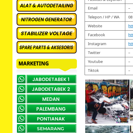
Email
–
Telepon / HP / WA
08
Website
ht
Facebook
ht
Instagram
ht
Twitter
–
Youtube
–
MARKETING
Tiktok
–