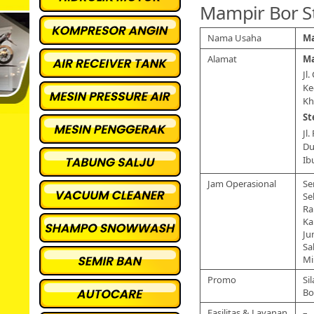
Mampir Bor 
Nama Usaha
Ma
Alamat
Ma
Jl
Ke
Kh
St
Jl
Du
Ib
Jam Operasional
Se
Se
Ra
Ka
Ju
Sa
Mi
Promo
Si
Bo
Fasilitas & Layanan
–