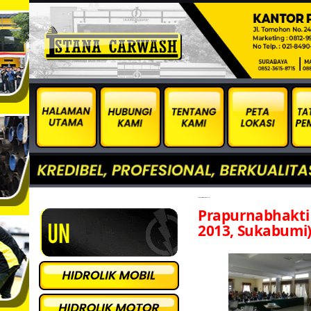
Sukabumi-Desember-2013
Prapurnabhakti
2013, Sukabumi